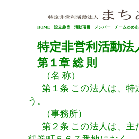
HOME
設立趣旨
活動項目
メンバー
チームゆめあ
特定非営利活動法
第１章 総 則
（名 称）
第１条 この法人は、
う。
（事務所）
第２条 この法人は、主