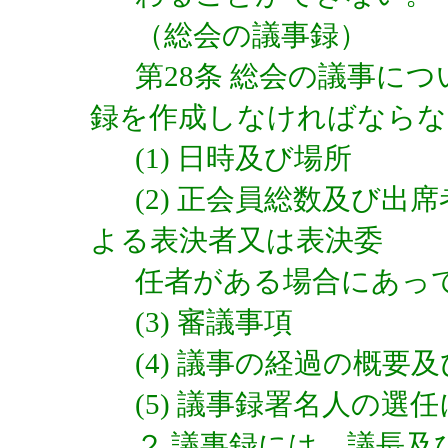
（総会の議事録）
第28条 総会の議事に
録を作成しなければならな
(1) 日時及び場所
(2) 正会員総数及び
よる表決者又は表決委
任者がある場合にあっ
(3) 審議事項
(4) 議事の経過の概要
(5) 議事録署名人の選
２ 議事録には、議長