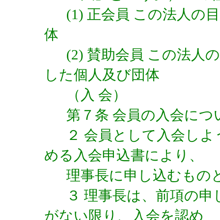
(1) 正会員 この法人
体
(2) 賛助会員 この法
した個人及び団体
（入 会）
第７条 会員の入会に
２ 会員として入会し
める入会申込書により、
理事長に申し込むもの
３ 理事長は、前項の
がない限り、入会を認め